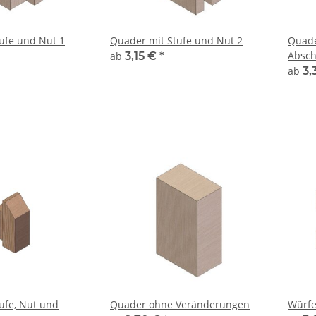
ufe und Nut 1
Quader mit Stufe und Nut 2
Quade
Absch
ab
3,15 €
*
ab
3,
ufe, Nut und
Quader ohne Veränderungen
Würfe