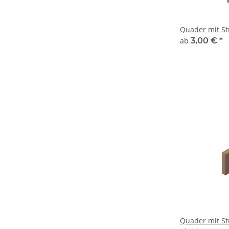
Quader mit St
ab
3,00 €
*
Quader mit St