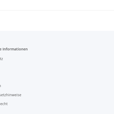
e Informationen
tz
m
setzhinweise
recht