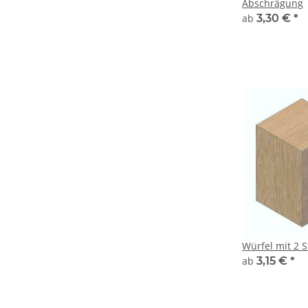
Abschrägung
ab
3,30 €
*
Würfel mit 2 
ab
3,15 €
*