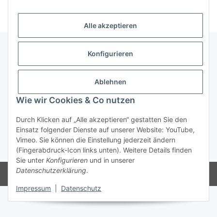
Alle akzeptieren
Konfigurieren
Informationen
Ablehnen
Gesetzliche Informationen
Wie wir Cookies & Co nutzen
Durch Klicken auf „Alle akzeptieren“ gestatten Sie den
Vertrag widerrufen
Einsatz folgender Dienste auf unserer Website: YouTube,
Vimeo. Sie können die Einstellung jederzeit ändern
* Alle Preise inkl. gesetzlicher USt., zzgl.
Versand
(Fingerabdruck-Icon links unten). Weitere Details finden
Sie unter
Konfigurieren
und in unserer
Datenschutzerklärung
.
Powered by
JTL-Shop
Impressum
|
Datenschutz