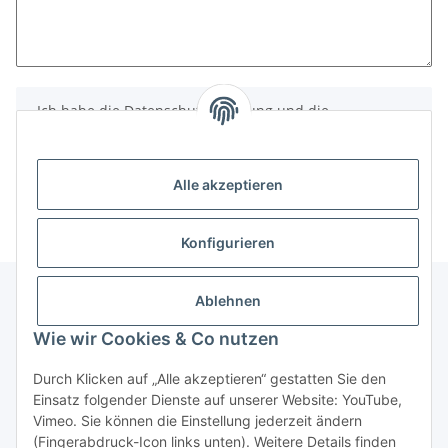
Ich habe die
Datenschutzerklärung
und die
Widerrufserklärung
zur Kenntnis genommen.
Alle akzeptieren
Widerruf bestätigen
Konfigurieren
Ablehnen
Informationen
Wie wir Cookies & Co nutzen
Durch Klicken auf „Alle akzeptieren“ gestatten Sie den
Gesetzliche Informationen
Einsatz folgender Dienste auf unserer Website: YouTube,
Vimeo. Sie können die Einstellung jederzeit ändern
(Fingerabdruck-Icon links unten). Weitere Details finden