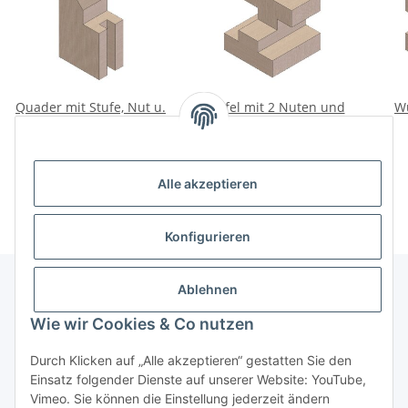
Quader mit Stufe, Nut u.
Würfel mit 2 Nuten und
Wü
Abschrägung 1
Stufe
3,30 €
*
3,30 €
*
Alle akzeptieren
Konfigurieren
Ablehnen
Informationen
Wie wir Cookies & Co nutzen
Durch Klicken auf „Alle akzeptieren“ gestatten Sie den
Gesetzliche Informationen
Einsatz folgender Dienste auf unserer Website: YouTube,
Vimeo. Sie können die Einstellung jederzeit ändern