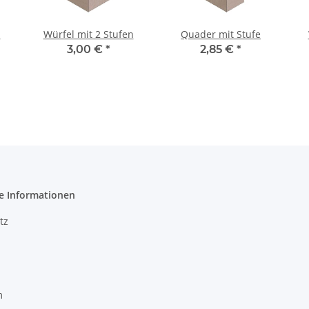
n
Würfel mit 2 Stufen
Quader mit Stufe
3,00 €
*
2,85 €
*
e Informationen
tz
m