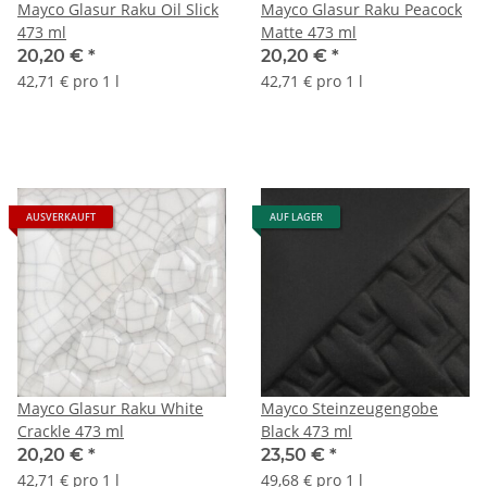
Mayco Glasur Raku Oil Slick
Mayco Glasur Raku Peacock
473 ml
Matte 473 ml
20,20 €
*
20,20 €
*
42,71 € pro 1 l
42,71 € pro 1 l
AUSVERKAUFT
AUF LAGER
Mayco Glasur Raku White
Mayco Steinzeugengobe
Crackle 473 ml
Black 473 ml
20,20 €
*
23,50 €
*
42,71 € pro 1 l
49,68 € pro 1 l