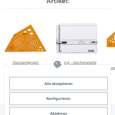
Artikel:
Standardgraph
Rotring - Zeichenplatte
Axonograph I - Isometrie
profil A3
Axon
14,80 €
*
57,10 €
*
Alle akzeptieren
Konfigurieren
Ablehnen