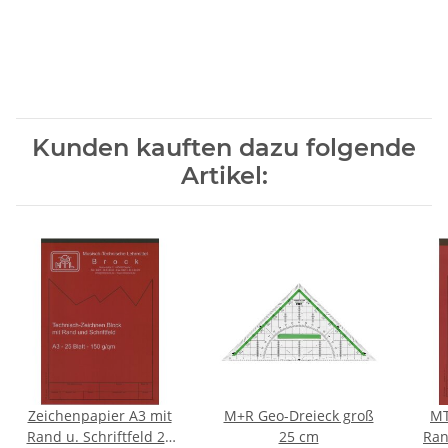
Kunden kauften dazu folgende
Artikel:
Zeichenpapier A3 mit
M+R Geo-Dreieck groß
MT
Rand u. Schriftfeld 25
25 cm
Ran