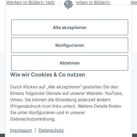
Werken in Bildern: Holz
Werken in Bildern:
We
Papier
33,99 €
*
34,99 €
*
Alle akzeptieren
Konfigurieren
Ablehnen
Wie wir Cookies & Co nutzen
Informationen
Durch Klicken auf „Alle akzeptieren“ gestatten Sie den
Gesetzliche Informationen
Einsatz folgender Dienste auf unserer Website: YouTube,
Vimeo. Sie können die Einstellung jederzeit ändern
(Fingerabdruck-Icon links unten). Weitere Details finden
Vertrag widerrufen
Sie unter
Konfigurieren
und in unserer
Datenschutzerklärung
.
* Alle Preise inkl. gesetzlicher USt., zzgl.
Versand
Impressum
|
Datenschutz