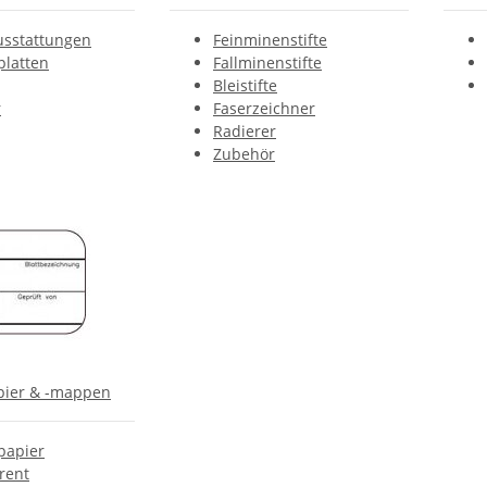
sstattungen
Feinminenstifte
platten
Fallminenstifte
Bleistifte
r
Faserzeichner
Radierer
Zubehör
pier & -mappen
papier
rent