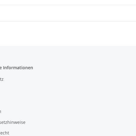
e Informationen
tz
m
setzhinweise
recht