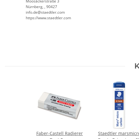
Moosäckerstraße 3
Nürnberg, , 90427
info.de@staedtler.com
https://www.staedtler.com
K
Faber-Castell Radierer
Staedtler marsmicr