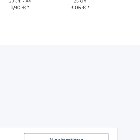
20 cm - A4
25 cm
1,90 €
*
3,05 €
*
Alle akzeptieren