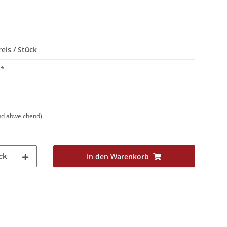
eis / Stück
*
nd abweichend)
ck
In den Warenkorb