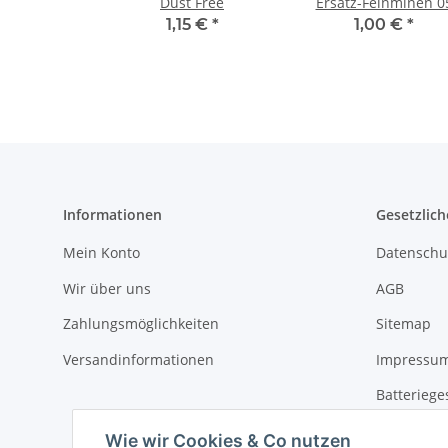
Dust Free
Ersatz-Feinminen 0
mm HB
1,15 €
*
1,00 €
*
Informationen
Gesetzlich
Mein Konto
Datenschu
Wir über uns
AGB
Zahlungsmöglichkeiten
Sitemap
Versandinformationen
Impressu
Batteriege
Widerrufs
Wie wir Cookies & Co nutzen