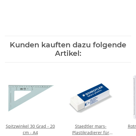
Kunden kauften dazu folgende
Artikel:
Spitzwinkel 30 Grad - 20
Staedtler mars-
Rotr
cm - A4
Plastikradierer für