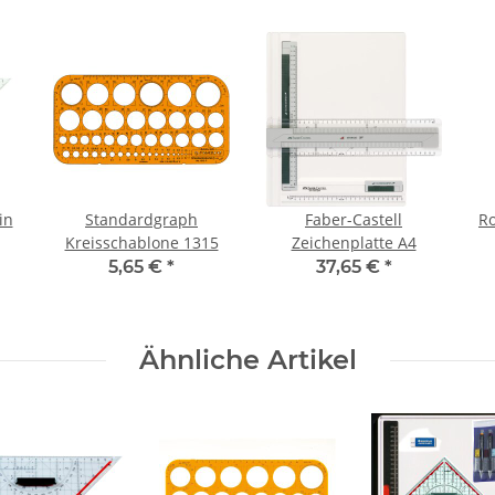
in
Standardgraph
Faber-Castell
Ro
Kreisschablone 1315
Zeichenplatte A4
5,65 €
*
37,65 €
*
Ähnliche Artikel