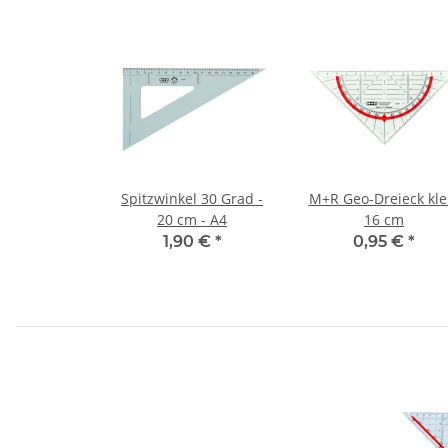
Spitzwinkel 30 Grad -
M+R Geo-Dreieck kle
20 cm - A4
16 cm
1,90 €
*
0,95 €
*