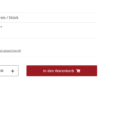
eis / Stück
*
nd abweichend)
ck
In den Warenkorb