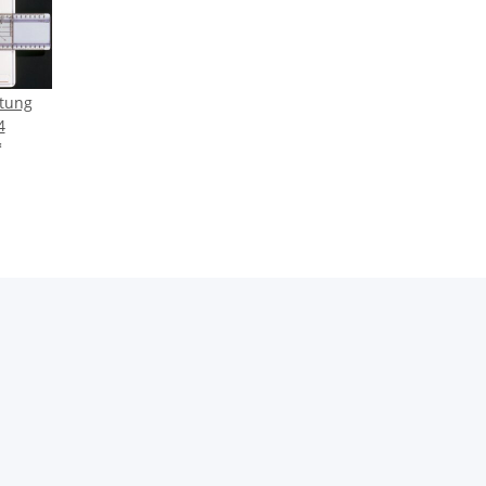
tung
4
*