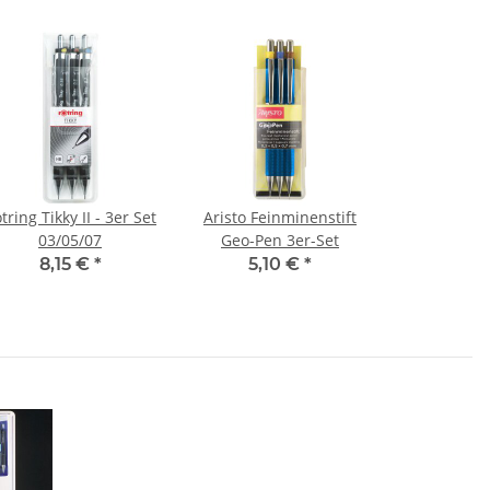
tring Tikky II - 3er Set
Aristo Feinminenstift
03/05/07
Geo-Pen 3er-Set
8,15 €
*
5,10 €
*