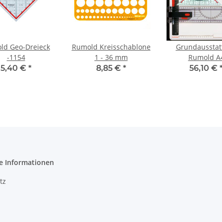
ld Geo-Dreieck
Rumold Kreisschablone
Grundausstat
-1154
1 - 36 mm
Rumold A
5,40 €
*
8,85 €
*
56,10 €
e Informationen
tz