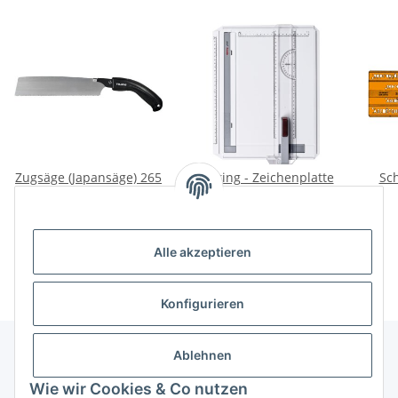
Zugsäge (Japansäge) 265
Rotring - Zeichenplatte
Sch
mm Blattlänge
profil A4
23,80 €
*
40,95 €
*
Alle akzeptieren
Konfigurieren
Ablehnen
Informationen
Wie wir Cookies & Co nutzen