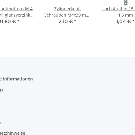
kantmuttern M 4
Zylinderkopf-
Lochstreifen 15 
m, glanzverzinkt
Schrauben M4x30 mm,
1,5 mm
100 St.
glanzv., 100 St.
0,60 €
*
2,10 €
*
1,04 €
*
e Informationen
tz
m
setzhinweise