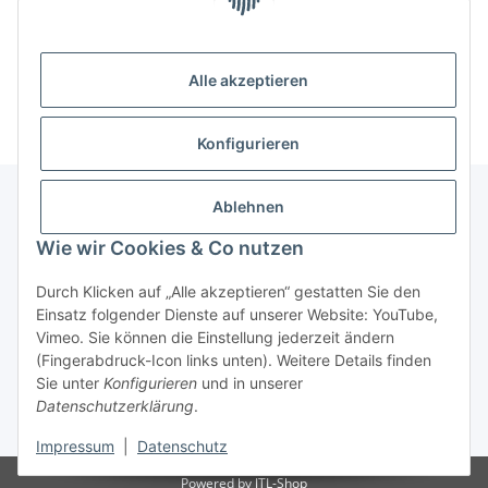
Alle akzeptieren
Konfigurieren
Ablehnen
Informationen
Wie wir Cookies & Co nutzen
Durch Klicken auf „Alle akzeptieren“ gestatten Sie den
Gesetzliche Informationen
Einsatz folgender Dienste auf unserer Website: YouTube,
Vimeo. Sie können die Einstellung jederzeit ändern
(Fingerabdruck-Icon links unten). Weitere Details finden
Vertrag widerrufen
Sie unter
Konfigurieren
und in unserer
Datenschutzerklärung
.
* Alle Preise inkl. gesetzlicher USt., zzgl.
Versand
Impressum
|
Datenschutz
Powered by
JTL-Shop