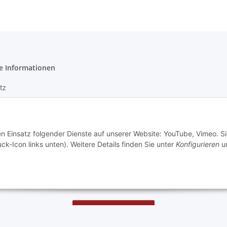
e Informationen
tz
en Einsatz folgender Dienste auf unserer Website: YouTube, Vimeo. S
m
ck-Icon links unten). Weitere Details finden Sie unter
Konfigurieren
un
setzhinweise
recht
Vertrag widerrufen