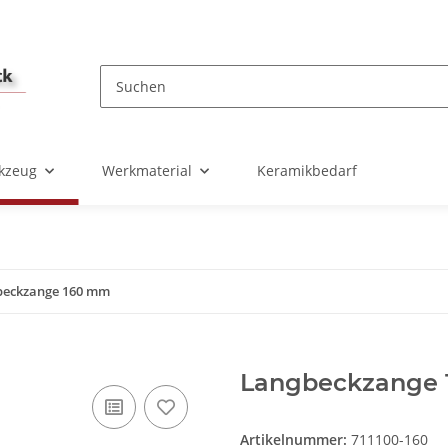
kzeug
Werkmaterial
Keramikbedarf
beckzange 160 mm
Langbeckzange
Artikelnummer:
711100-160