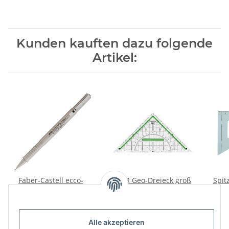
Kunden kauften dazu folgende
Artikel:
Faber-Castell ecco-
M+R Geo-Dreieck groß
Spit
pigment liner 07
25 cm
2,50 €
*
3,05 €
*
Alle akzeptieren