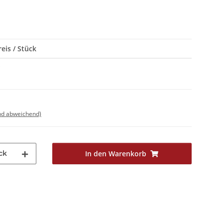
eis / Stück
*
nd abweichend)
ck
In den Warenkorb