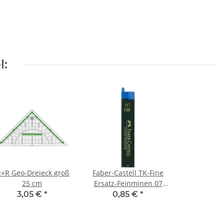
l:
+R Geo-Dreieck groß
Faber-Castell TK-Fine
25 cm
Ersatz-Feinminen 07
mm HB
3,05 €
*
0,85 €
*