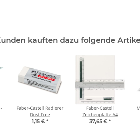
unden kauften dazu folgende Artike
 -
Faber-Castell Radierer
Faber-Castell
M
Dust Free
Zeichenplatte A4
1,15 €
*
37,65 €
*