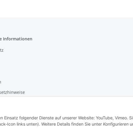
e Informationen
tz
m
setzhinweise
recht
en Einsatz folgender Dienste auf unserer Website: YouTube, Vimeo. S
Vertrag widerrufen
ck-Icon links unten). Weitere Details finden Sie unter
Konfigurieren
un