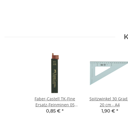
K
Faber-Castell TK-Fine
Spitzwinkel 30 Grad
Ersatz-Feinminen 05
20 cm - A4
mm HB
0,85 €
*
1,90 €
*