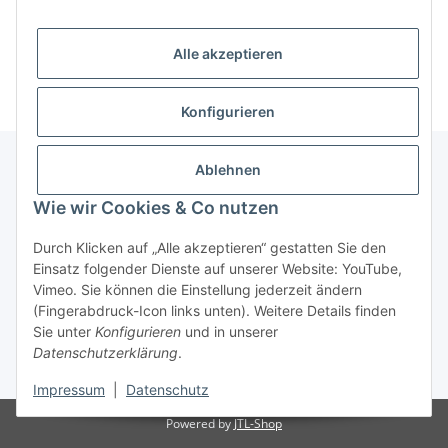
Alle akzeptieren
Konfigurieren
Ablehnen
Informationen
Wie wir Cookies & Co nutzen
Durch Klicken auf „Alle akzeptieren“ gestatten Sie den
Gesetzliche Informationen
Einsatz folgender Dienste auf unserer Website: YouTube,
Vimeo. Sie können die Einstellung jederzeit ändern
(Fingerabdruck-Icon links unten). Weitere Details finden
Vertrag widerrufen
Sie unter
Konfigurieren
und in unserer
Datenschutzerklärung
.
* Alle Preise inkl. gesetzlicher USt., zzgl.
Versand
Impressum
|
Datenschutz
Powered by
JTL-Shop