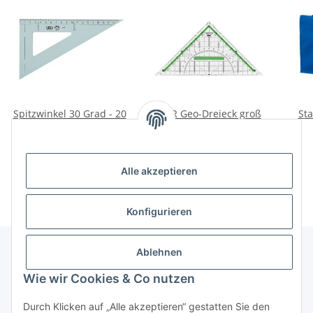
Spitzwinkel 30 Grad - 20
M+R Geo-Dreieck groß
Sta
cm - A4
25 cm
1,90 €
*
3,05 €
*
Alle akzeptieren
Konfigurieren
Ablehnen
Wie wir Cookies & Co nutzen
Informationen
Durch Klicken auf „Alle akzeptieren“ gestatten Sie den