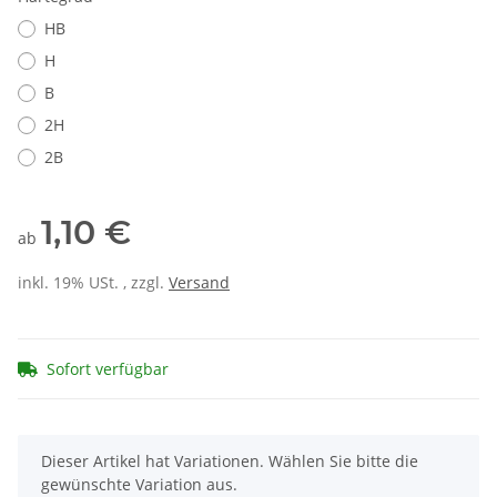
HB
H
B
2H
2B
1,10 €
ab
inkl. 19% USt. , zzgl.
Versand
Sofort verfügbar
x
Dieser Artikel hat Variationen. Wählen Sie bitte die
gewünschte Variation aus.